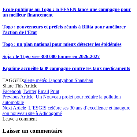
École publique au Togo : la FESEN lance une campagne pour
un meilleur financement
Togo : gouverneurs et préfets réunis à Blitta pour améliorer
l’action de l’État
Togo : un plan national pour mieux détecter les épidémies
Soja : le Togo vise 300 000 tonnes en 2026-2027
Kpalimé accueille la 8ᵉ campagne contre les faux médicaments
TAGGED:
alerte météo.
Japon
typhon Shanshan
Share This Article
Facebook
Twitter
Email
Print
Previous Article
Un Nouveau projet pour réduire la pollution
automobile
Next Article
L’ESGIS célèbre ses 30 ans d’excellence et inaugure
son nouveau site à Adidogomé
Leave a comment
Laisser un commentaire