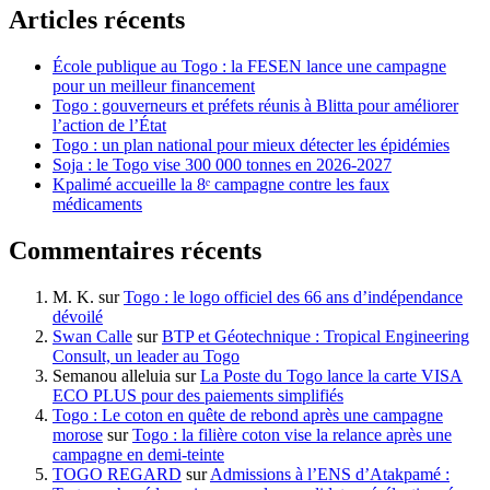
Articles récents
École publique au Togo : la FESEN lance une campagne
pour un meilleur financement
Togo : gouverneurs et préfets réunis à Blitta pour améliorer
l’action de l’État
Togo : un plan national pour mieux détecter les épidémies
Soja : le Togo vise 300 000 tonnes en 2026-2027
Kpalimé accueille la 8ᵉ campagne contre les faux
médicaments
Commentaires récents
M. K.
sur
Togo : le logo officiel des 66 ans d’indépendance
dévoilé
Swan Calle
sur
BTP et Géotechnique : Tropical Engineering
Consult, un leader au Togo
Semanou alleluia
sur
La Poste du Togo lance la carte VISA
ECO PLUS pour des paiements simplifiés
Togo : Le coton en quête de rebond après une campagne
morose
sur
Togo : la filière coton vise la relance après une
campagne en demi-teinte
TOGO REGARD
sur
Admissions à l’ENS d’Atakpamé :