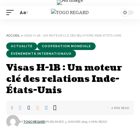
Aa
Font
Resizer
ACCUEIL
»
VISAS H-1B : UN MOTEUR CLÉ DES RELATIONS INDE-ÉTATS-UNIS
ACTUALITÉ
COOPÉRATION MONDIALE
ÉVÉNEMENTS INTERNATIONAUX
Visas H-1B : Un moteur
clé des relations Inde-
États-Unis
2 MIN READ
BY
TOGO REGARD
PUBLISHED 3 JANVIER 2025
2 MIN READ