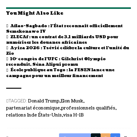
You Might Also Like
Aflao-Sagbado : l’État reconnaît officiellement
Semekonawo IV
ZLECAf : un contrat de 3,1 milliards USD pour
numériser les douanes africaines
Ayiza 2026 : Tsévié célèbre la culture et l’unité du
Zio
10ᵉ congrès de l’UFC : Gilchrist Olympio
reconduit, Séna Alipui promu
École publique au Togo : la FESEN lance une
campagne pour un meilleur financement
Donald Trump
Elon Musk
TAGGED:
partenariat économique
professionnels qualifiés
relations Inde États-Unis
visa H-1B