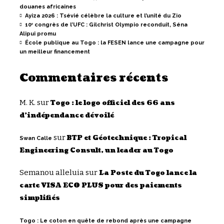
douanes africaines
Ayiza 2026 : Tsévié célèbre la culture et l’unité du Zio
10ᵉ congrès de l’UFC : Gilchrist Olympio reconduit, Séna
Alipui promu
École publique au Togo : la FESEN lance une campagne pour
un meilleur financement
Commentaires récents
M. K.
sur
Togo : le logo officiel des 66 ans
d’indépendance dévoilé
sur
BTP et Géotechnique : Tropical
Swan Calle
Engineering Consult, un leader au Togo
Semanou alleluia
sur
La Poste du Togo lance la
carte VISA ECO PLUS pour des paiements
simplifiés
Togo : Le coton en quête de rebond après une campagne