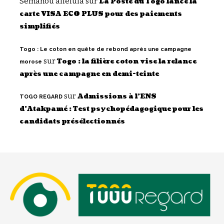
Semanou alleluia
sur
La Poste du Togo lance la
carte VISA ECO PLUS pour des paiements
simplifiés
Togo : Le coton en quête de rebond après une campagne
sur
Togo : la filière coton vise la relance
morose
après une campagne en demi-teinte
sur
Admissions à l’ENS
TOGO REGARD
d’Atakpamé : Test psychopédagogique pour les
candidats présélectionnés