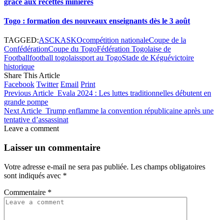
grâce aux recettes minières
Togo : formation des nouveaux enseignants dès le 3 août
TAGGED:
ASCK
ASKO
compétition nationale
Coupe de la
Confédération
Coupe du Togo
Fédération Togolaise de
Football
football togolais
sport au Togo
Stade de Kégué
victoire
historique
Share This Article
Facebook
Twitter
Email
Print
Previous Article
Evala 2024 : Les luttes traditionnelles débutent en
grande pompe
Next Article
Trump enflamme la convention républicaine après une
tentative d’assassinat
Leave a comment
Laisser un commentaire
Votre adresse e-mail ne sera pas publiée.
Les champs obligatoires
sont indiqués avec
*
Commentaire
*