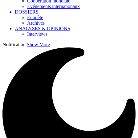
Coopération mondiale
Événements internationaux
DOSSIERS
Enquête
Archives
ANALYSES & OPINIONS
Interviews
Notification
Show More