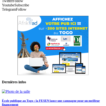
Twitter
Follow
Youtube
Subscribe
Telegram
Follow
Dernières infos
École publique au Togo : la FESEN lance une campagne pour un meilleur
financement