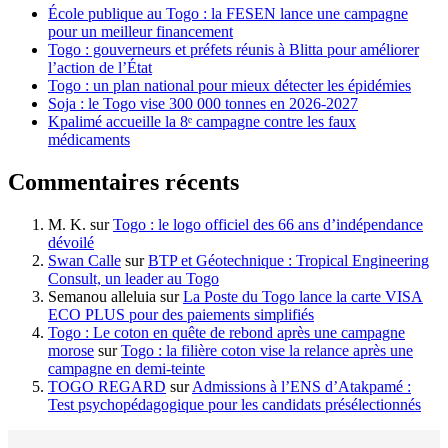
École publique au Togo : la FESEN lance une campagne
pour un meilleur financement
Togo : gouverneurs et préfets réunis à Blitta pour améliorer
l’action de l’État
Togo : un plan national pour mieux détecter les épidémies
Soja : le Togo vise 300 000 tonnes en 2026-2027
Kpalimé accueille la 8ᵉ campagne contre les faux
médicaments
Commentaires récents
M. K.
sur
Togo : le logo officiel des 66 ans d’indépendance
dévoilé
Swan Calle
sur
BTP et Géotechnique : Tropical Engineering
Consult, un leader au Togo
Semanou alleluia
sur
La Poste du Togo lance la carte VISA
ECO PLUS pour des paiements simplifiés
Togo : Le coton en quête de rebond après une campagne
morose
sur
Togo : la filière coton vise la relance après une
campagne en demi-teinte
TOGO REGARD
sur
Admissions à l’ENS d’Atakpamé :
Test psychopédagogique pour les candidats présélectionnés