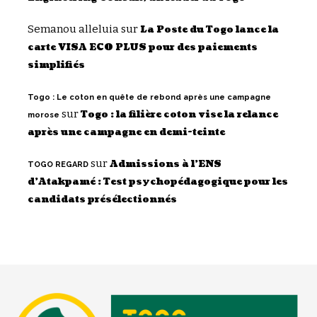
Semanou alleluia
sur
La Poste du Togo lance la
carte VISA ECO PLUS pour des paiements
simplifiés
Togo : Le coton en quête de rebond après une campagne
sur
Togo : la filière coton vise la relance
morose
après une campagne en demi-teinte
sur
Admissions à l’ENS
TOGO REGARD
d’Atakpamé : Test psychopédagogique pour les
candidats présélectionnés