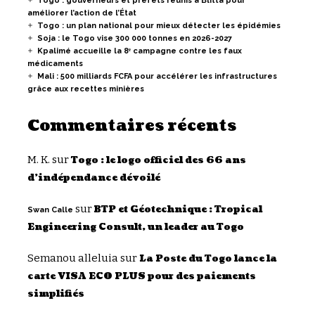
Togo : gouverneurs et préfets réunis à Blitta pour
améliorer l’action de l’État
Togo : un plan national pour mieux détecter les épidémies
Soja : le Togo vise 300 000 tonnes en 2026-2027
Kpalimé accueille la 8ᵉ campagne contre les faux
médicaments
Mali : 500 milliards FCFA pour accélérer les infrastructures
grâce aux recettes minières
Commentaires récents
M. K.
sur
Togo : le logo officiel des 66 ans
d’indépendance dévoilé
sur
BTP et Géotechnique : Tropical
Swan Calle
Engineering Consult, un leader au Togo
Semanou alleluia
sur
La Poste du Togo lance la
carte VISA ECO PLUS pour des paiements
simplifiés