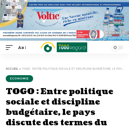
Aa
Font
Resizer
ACCUEIL
»
TOGO : ENTRE POLITIQUE SOCIALE ET DISCIPLINE BUDGÉTAIRE, LE PAYS DISCUTE DES TERMES DU PROCHAIN APPUI DU FMI
ECONOMIE
TOGO : Entre politique
sociale et discipline
budgétaire, le pays
discute des termes du