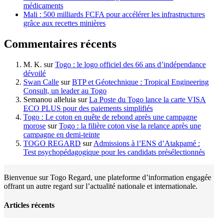
médicaments
Mali : 500 milliards FCFA pour accélérer les infrastructures
grâce aux recettes minières
Commentaires récents
M. K.
sur
Togo : le logo officiel des 66 ans d’indépendance
dévoilé
Swan Calle
sur
BTP et Géotechnique : Tropical Engineering
Consult, un leader au Togo
Semanou alleluia
sur
La Poste du Togo lance la carte VISA
ECO PLUS pour des paiements simplifiés
Togo : Le coton en quête de rebond après une campagne
morose
sur
Togo : la filière coton vise la relance après une
campagne en demi-teinte
TOGO REGARD
sur
Admissions à l’ENS d’Atakpamé :
Test psychopédagogique pour les candidats présélectionnés
Bienvenue sur Togo Regard, une plateforme d’information engagée
offrant un autre regard sur l’actualité nationale et internationale.
Articles récents