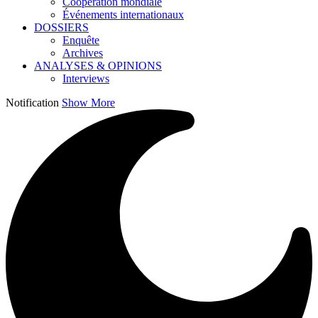
Coopération mondiale
Événements internationaux
DOSSIERS
Enquête
Archives
ANALYSES & OPINIONS
Interviews
Notification
Show More