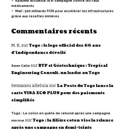
Kpalimé accueille la 8ᵉ campagne contre les faux
médicaments
Mali : 500 milliards FCFA pour accélérer les infrastructures
grâce aux recettes minières
Commentaires récents
M. K.
sur
Togo : le logo officiel des 66 ans
d’indépendance dévoilé
sur
BTP et Géotechnique : Tropical
Swan Calle
Engineering Consult, un leader au Togo
Semanou alleluia
sur
La Poste du Togo lance la
carte VISA ECO PLUS pour des paiements
simplifiés
Togo : Le coton en quête de rebond après une campagne
sur
Togo : la filière coton vise la relance
morose
après une campagne en demi-teinte