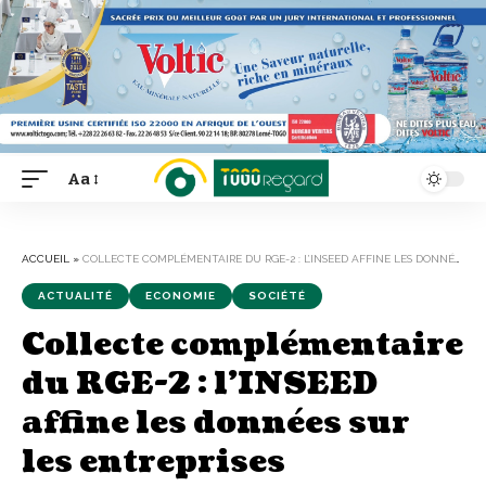
Aa
Font
Resizer
ACCUEIL
»
COLLECTE COMPLÉMENTAIRE DU RGE-2 : L’INSEED AFFINE LES DONNÉES SUR LES ENTREPRISES TOGOLAISES
ACTUALITÉ
ECONOMIE
SOCIÉTÉ
Collecte complémentaire
du RGE-2 : l’INSEED
affine les données sur
les entreprises