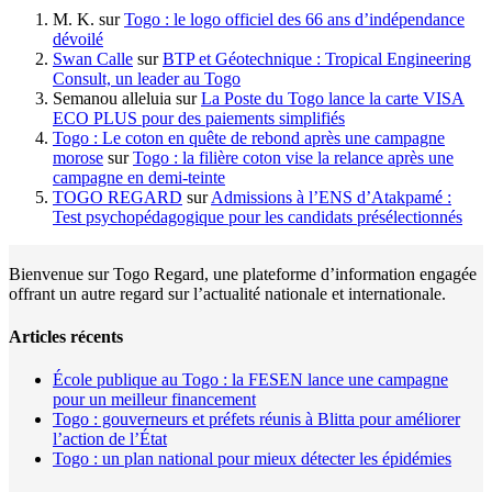
M. K.
sur
Togo : le logo officiel des 66 ans d’indépendance
dévoilé
Swan Calle
sur
BTP et Géotechnique : Tropical Engineering
Consult, un leader au Togo
Semanou alleluia
sur
La Poste du Togo lance la carte VISA
ECO PLUS pour des paiements simplifiés
Togo : Le coton en quête de rebond après une campagne
morose
sur
Togo : la filière coton vise la relance après une
campagne en demi-teinte
TOGO REGARD
sur
Admissions à l’ENS d’Atakpamé :
Test psychopédagogique pour les candidats présélectionnés
Bienvenue sur Togo Regard, une plateforme d’information engagée
offrant un autre regard sur l’actualité nationale et internationale.
Articles récents
École publique au Togo : la FESEN lance une campagne
pour un meilleur financement
Togo : gouverneurs et préfets réunis à Blitta pour améliorer
l’action de l’État
Togo : un plan national pour mieux détecter les épidémies