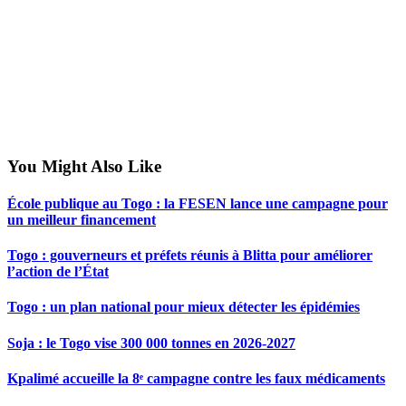
You Might Also Like
École publique au Togo : la FESEN lance une campagne pour
un meilleur financement
Togo : gouverneurs et préfets réunis à Blitta pour améliorer
l’action de l’État
Togo : un plan national pour mieux détecter les épidémies
Soja : le Togo vise 300 000 tonnes en 2026-2027
Kpalimé accueille la 8ᵉ campagne contre les faux médicaments