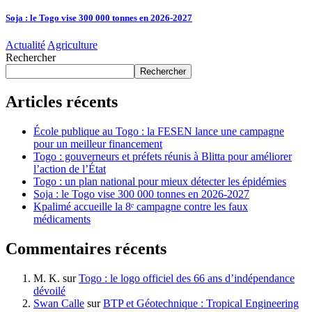
Soja : le Togo vise 300 000 tonnes en 2026-2027
Actualité
Agriculture
Rechercher
Rechercher
Articles récents
École publique au Togo : la FESEN lance une campagne
pour un meilleur financement
Togo : gouverneurs et préfets réunis à Blitta pour améliorer
l’action de l’État
Togo : un plan national pour mieux détecter les épidémies
Soja : le Togo vise 300 000 tonnes en 2026-2027
Kpalimé accueille la 8ᵉ campagne contre les faux
médicaments
Commentaires récents
M. K.
sur
Togo : le logo officiel des 66 ans d’indépendance
dévoilé
Swan Calle
sur
BTP et Géotechnique : Tropical Engineering