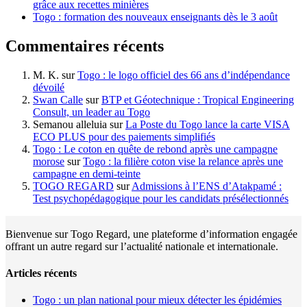
grâce aux recettes minières
Togo : formation des nouveaux enseignants dès le 3 août
Commentaires récents
M. K.
sur
Togo : le logo officiel des 66 ans d’indépendance
dévoilé
Swan Calle
sur
BTP et Géotechnique : Tropical Engineering
Consult, un leader au Togo
Semanou alleluia
sur
La Poste du Togo lance la carte VISA
ECO PLUS pour des paiements simplifiés
Togo : Le coton en quête de rebond après une campagne
morose
sur
Togo : la filière coton vise la relance après une
campagne en demi-teinte
TOGO REGARD
sur
Admissions à l’ENS d’Atakpamé :
Test psychopédagogique pour les candidats présélectionnés
Bienvenue sur Togo Regard, une plateforme d’information engagée
offrant un autre regard sur l’actualité nationale et internationale.
Articles récents
Togo : un plan national pour mieux détecter les épidémies