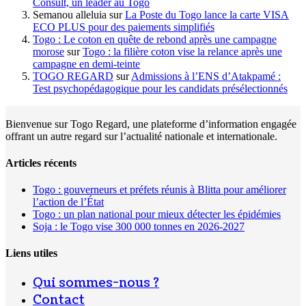
Consult, un leader au Togo
Semanou alleluia
sur
La Poste du Togo lance la carte VISA
ECO PLUS pour des paiements simplifiés
Togo : Le coton en quête de rebond après une campagne
morose
sur
Togo : la filière coton vise la relance après une
campagne en demi-teinte
TOGO REGARD
sur
Admissions à l’ENS d’Atakpamé :
Test psychopédagogique pour les candidats présélectionnés
Bienvenue sur Togo Regard, une plateforme d’information engagée
offrant un autre regard sur l’actualité nationale et internationale.
Articles récents
Togo : gouverneurs et préfets réunis à Blitta pour améliorer
l’action de l’État
Togo : un plan national pour mieux détecter les épidémies
Soja : le Togo vise 300 000 tonnes en 2026-2027
Liens utiles
Qui sommes-nous ?
Contact