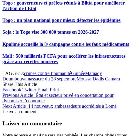
Togo : gouverneurs et préfets réunis à Blitta pour améliorer
l’action de l’État
Togo : un plan national pour mieux détecter les épidémies
Soja : le Togo vise 300 000 tonnes en 2026-2027
Kpalimé accueille la 8ᵉ campagne contre les faux médicaments
Mali : 500 milliards FCFA pour accélérer les infrastructures
grâce aux recettes minières
TAGGED:
crimes contre l’humanité
Guinée
Mamady
Doumbouya
massacre du 28 septembre
Moussa Dadis Camara
Share This Article
Facebook
Twitter
Email
Print
Previous Article
État et secteur privé en concertation pour
dynamiser l’économie
Next Article
14 nouveaux ambassadeurs accrédités à Lomé
Leave a comment
Laisser un commentaire
Votre adresse e-mail ne sera pas publiée.
Les champs obligatoires