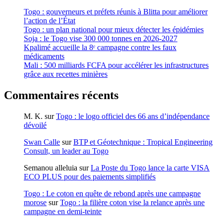
Togo : gouverneurs et préfets réunis à Blitta pour améliorer
l’action de l’État
Togo : un plan national pour mieux détecter les épidémies
Soja : le Togo vise 300 000 tonnes en 2026-2027
Kpalimé accueille la 8ᵉ campagne contre les faux
médicaments
Mali : 500 milliards FCFA pour accélérer les infrastructures
grâce aux recettes minières
Commentaires récents
M. K.
sur
Togo : le logo officiel des 66 ans d’indépendance
dévoilé
Swan Calle
sur
BTP et Géotechnique : Tropical Engineering
Consult, un leader au Togo
Semanou alleluia
sur
La Poste du Togo lance la carte VISA
ECO PLUS pour des paiements simplifiés
Togo : Le coton en quête de rebond après une campagne
morose
sur
Togo : la filière coton vise la relance après une
campagne en demi-teinte