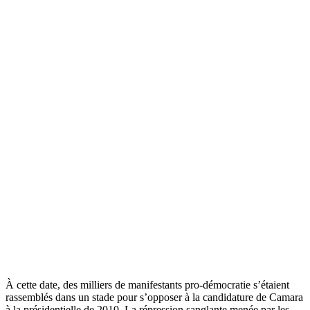
À cette date, des milliers de manifestants pro-démocratie s’étaient
rassemblés dans un stade pour s’opposer à la candidature de Camara
à la présidentielle de 2010. La répression sanglante menée par les