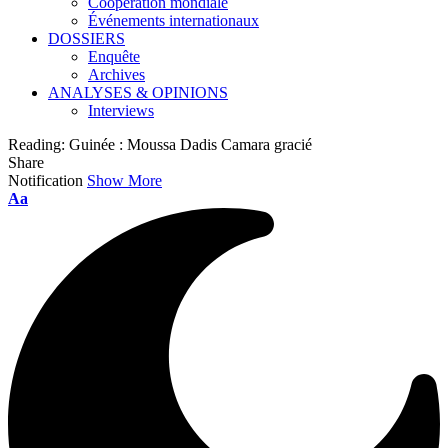
Coopération mondiale
Événements internationaux
DOSSIERS
Enquête
Archives
ANALYSES & OPINIONS
Interviews
Reading:
Guinée : Moussa Dadis Camara gracié
Share
Notification
Show More
Font
Aa
Resizer