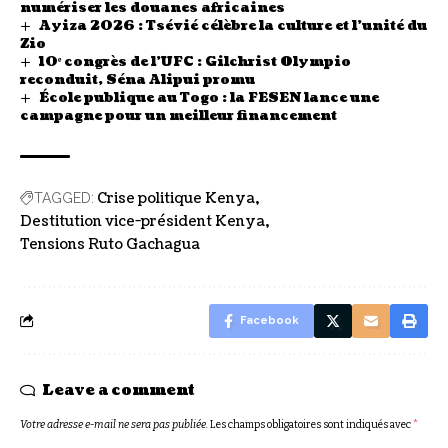
numériser les douanes africaines
Ayiza 2026 : Tsévié célèbre la culture et l’unité du
Zio
10ᵉ congrès de l’UFC : Gilchrist Olympio
reconduit, Séna Alipui promu
École publique au Togo : la FESEN lance une
campagne pour un meilleur financement
Crise politique Kenya
TAGGED:
Destitution vice-président Kenya
Tensions Ruto Gachagua
Facebook
Leave a comment
Votre adresse e-mail ne sera pas publiée.
Les champs obligatoires sont indiqués avec
*