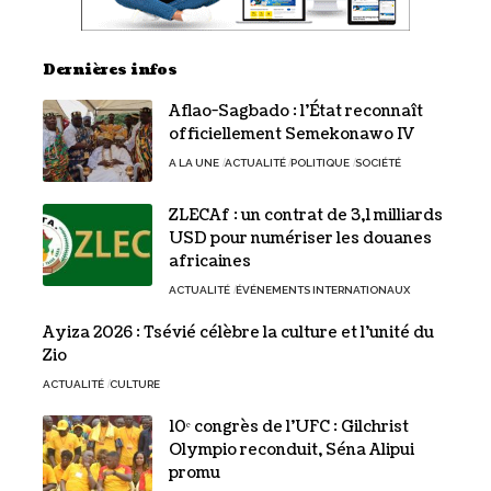
Dernières infos
Aflao-Sagbado : l’État reconnaît
officiellement Semekonawo IV
A LA UNE
ACTUALITÉ
POLITIQUE
SOCIÉTÉ
ZLECAf : un contrat de 3,1 milliards
USD pour numériser les douanes
africaines
ACTUALITÉ
ÉVÉNEMENTS INTERNATIONAUX
Ayiza 2026 : Tsévié célèbre la culture et l’unité du
Zio
ACTUALITÉ
CULTURE
10ᵉ congrès de l’UFC : Gilchrist
Olympio reconduit, Séna Alipui
promu