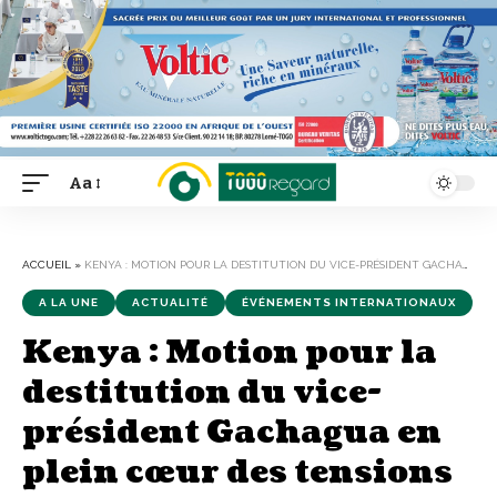
Aa
Font
Resizer
ACCUEIL
»
KENYA : MOTION POUR LA DESTITUTION DU VICE-PRÉSIDENT GACHAGUA EN PLEIN CŒUR DES TENSIONS POLITIQUES
A LA UNE
ACTUALITÉ
ÉVÉNEMENTS INTERNATIONAUX
Kenya : Motion pour la
destitution du vice-
président Gachagua en
plein cœur des tensions