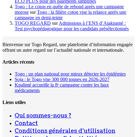
ECO PLUS pour des paiements simplifiés
Togo : Le coton en quête de rebond après une campagne
morose
sur
Togo : la filière coton vise la relance après une
campagne en demi-teinte
TOGO REGARD
sur
Admissions à l’ENS d’Atakpamé :
Test psychopédagogique pour les candidats présélectionnés
Bienvenue sur Togo Regard, une plateforme d’information engagée
offrant un autre regard sur l’actualité nationale et internationale.
Articles récents
Togo : un plan national pour mieux détecter les épidémies
Soja : le Togo vise 300 000 tonnes en 2026-2027
Kpalimé accueille la 8ᵉ campagne contre les faux
médicaments
Liens utiles
Qui sommes-nous ?
Contact
Conditions générales d’utilisation