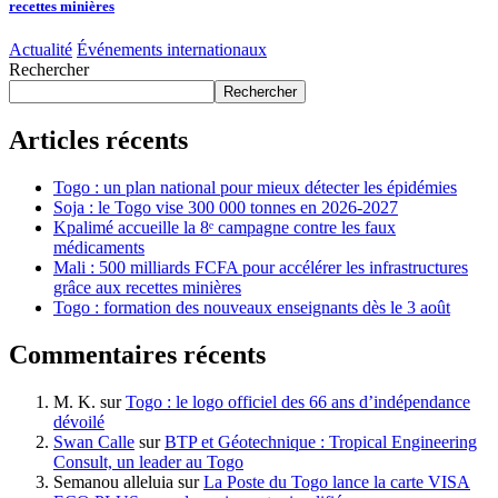
recettes minières
Actualité
Événements internationaux
Rechercher
Rechercher
Articles récents
Togo : un plan national pour mieux détecter les épidémies
Soja : le Togo vise 300 000 tonnes en 2026-2027
Kpalimé accueille la 8ᵉ campagne contre les faux
médicaments
Mali : 500 milliards FCFA pour accélérer les infrastructures
grâce aux recettes minières
Togo : formation des nouveaux enseignants dès le 3 août
Commentaires récents
M. K.
sur
Togo : le logo officiel des 66 ans d’indépendance
dévoilé
Swan Calle
sur
BTP et Géotechnique : Tropical Engineering
Consult, un leader au Togo
Semanou alleluia
sur
La Poste du Togo lance la carte VISA