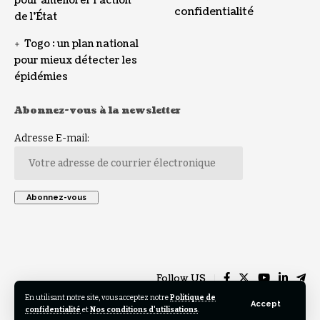
pour améliorer l’action
confidentialité
de l’État
Togo : un plan national
pour mieux détecter les
épidémies
Abonnez-vous à la newsletter
Adresse E-mail:
Follow US
En utilisant notre site, vous acceptez notre
Politique de
Accept
confidentialité
et
Nos conditions d'utilisations
.
© 2023 TOGO REGARD All Rights Reserved. Design by Helios Creative .