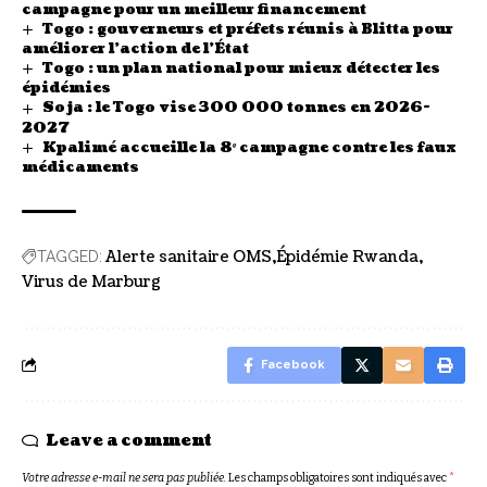
campagne pour un meilleur financement
Togo : gouverneurs et préfets réunis à Blitta pour
améliorer l’action de l’État
Togo : un plan national pour mieux détecter les
épidémies
Soja : le Togo vise 300 000 tonnes en 2026-
2027
Kpalimé accueille la 8ᵉ campagne contre les faux
médicaments
Alerte sanitaire OMS
Épidémie Rwanda
TAGGED:
Virus de Marburg
Facebook
Leave a comment
Votre adresse e-mail ne sera pas publiée.
Les champs obligatoires sont indiqués avec
*