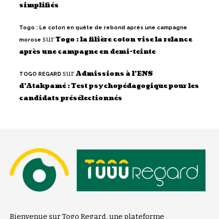
simplifiés
Togo : Le coton en quête de rebond après une campagne
sur
Togo : la filière coton vise la relance
morose
après une campagne en demi-teinte
sur
Admissions à l’ENS
TOGO REGARD
d’Atakpamé : Test psychopédagogique pour les
candidats présélectionnés
Bienvenue sur Togo Regard, une plateforme