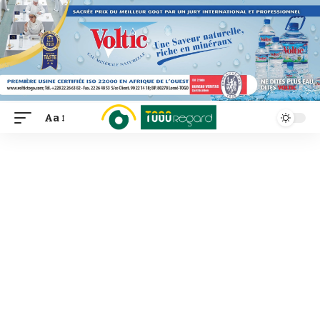
Aa
Font
Resizer