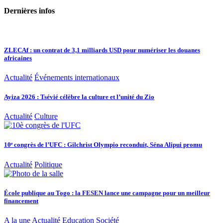
Dernières infos
ZLECAf : un contrat de 3,1 milliards USD pour numériser les douanes
africaines
Actualité
Événements internationaux
Ayiza 2026 : Tsévié célèbre la culture et l’unité du Zio
Actualité
Culture
10ᵉ congrès de l’UFC : Gilchrist Olympio reconduit, Séna Alipui promu
Actualité
Politique
École publique au Togo : la FESEN lance une campagne pour un meilleur
financement
A la une
Actualité
Education
Société