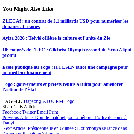
You Might Also Like
ZLECAf : un contrat de 3,1 milliards USD pour numériser les
douanes africaines
Ayiza 2026 : Tsévié célèbre la culture et l’unité du Zio
10ᵉ congrès de l’UFC : Gilchrist Olympio reconduit, Séna Alipui
promu
École publique au Togo : la FESEN lance une campagne pour
un meilleur financement
Togo : gouverneurs et préfets réunis à Blitta pour améliorer
l’action de l’État
TAGGED:
Dapaong
JAT
UCRM-Togo
Share This Article
Facebook
Twitter
Email
Print
Previous Article
Don de matériel pour améliorer l’offre de soins à
Danyi
Next Article
Présidentielle en Guinée : Doumbouya se lance dans
l’arène qu’il avait juré d’éviter