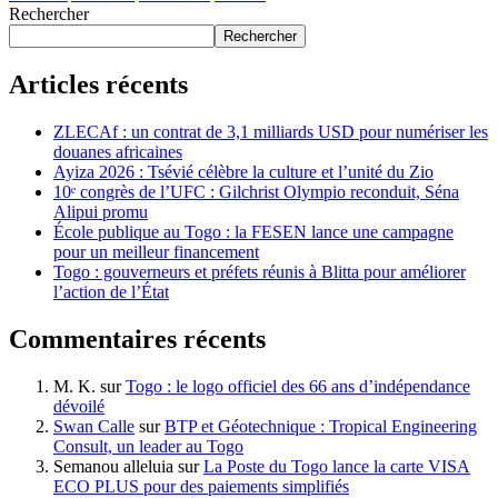
Rechercher
Rechercher
Articles récents
ZLECAf : un contrat de 3,1 milliards USD pour numériser les
douanes africaines
Ayiza 2026 : Tsévié célèbre la culture et l’unité du Zio
10ᵉ congrès de l’UFC : Gilchrist Olympio reconduit, Séna
Alipui promu
École publique au Togo : la FESEN lance une campagne
pour un meilleur financement
Togo : gouverneurs et préfets réunis à Blitta pour améliorer
l’action de l’État
Commentaires récents
M. K.
sur
Togo : le logo officiel des 66 ans d’indépendance
dévoilé
Swan Calle
sur
BTP et Géotechnique : Tropical Engineering
Consult, un leader au Togo
Semanou alleluia
sur
La Poste du Togo lance la carte VISA
ECO PLUS pour des paiements simplifiés