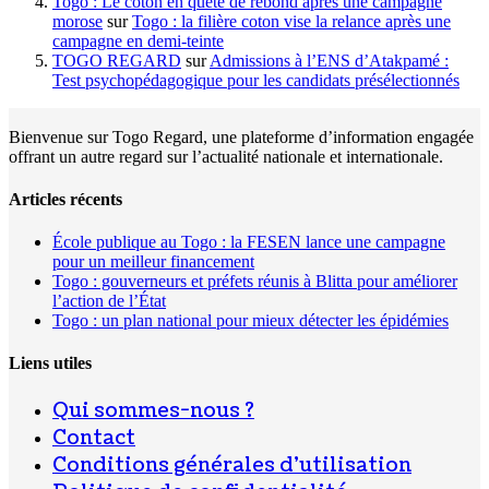
Togo : Le coton en quête de rebond après une campagne
morose
sur
Togo : la filière coton vise la relance après une
campagne en demi-teinte
TOGO REGARD
sur
Admissions à l’ENS d’Atakpamé :
Test psychopédagogique pour les candidats présélectionnés
Bienvenue sur Togo Regard, une plateforme d’information engagée
offrant un autre regard sur l’actualité nationale et internationale.
Articles récents
École publique au Togo : la FESEN lance une campagne
pour un meilleur financement
Togo : gouverneurs et préfets réunis à Blitta pour améliorer
l’action de l’État
Togo : un plan national pour mieux détecter les épidémies
Liens utiles
Qui sommes-nous ?
Contact
Conditions générales d’utilisation