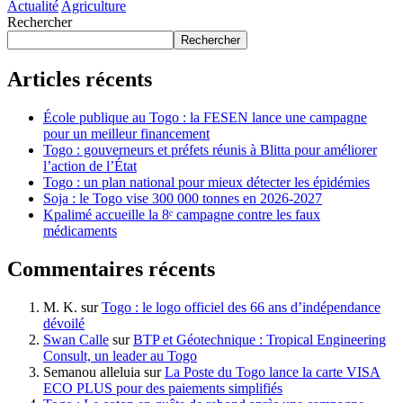
Actualité
Agriculture
Rechercher
Rechercher
Articles récents
École publique au Togo : la FESEN lance une campagne
pour un meilleur financement
Togo : gouverneurs et préfets réunis à Blitta pour améliorer
l’action de l’État
Togo : un plan national pour mieux détecter les épidémies
Soja : le Togo vise 300 000 tonnes en 2026-2027
Kpalimé accueille la 8ᵉ campagne contre les faux
médicaments
Commentaires récents
M. K.
sur
Togo : le logo officiel des 66 ans d’indépendance
dévoilé
Swan Calle
sur
BTP et Géotechnique : Tropical Engineering
Consult, un leader au Togo
Semanou alleluia
sur
La Poste du Togo lance la carte VISA
ECO PLUS pour des paiements simplifiés