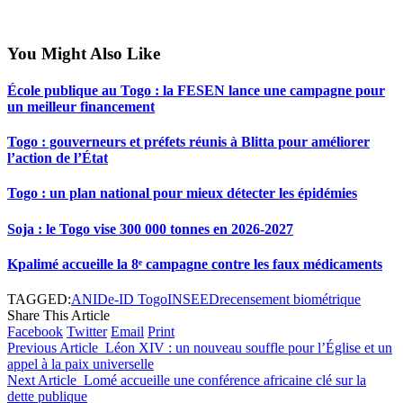
You Might Also Like
École publique au Togo : la FESEN lance une campagne pour
un meilleur financement
Togo : gouverneurs et préfets réunis à Blitta pour améliorer
l’action de l’État
Togo : un plan national pour mieux détecter les épidémies
Soja : le Togo vise 300 000 tonnes en 2026-2027
Kpalimé accueille la 8ᵉ campagne contre les faux médicaments
TAGGED:
ANID
e-ID Togo
INSEED
recensement biométrique
Share This Article
Facebook
Twitter
Email
Print
Previous Article
Léon XIV : un nouveau souffle pour l’Église et un
appel à la paix universelle
Next Article
Lomé accueille une conférence africaine clé sur la
dette publique