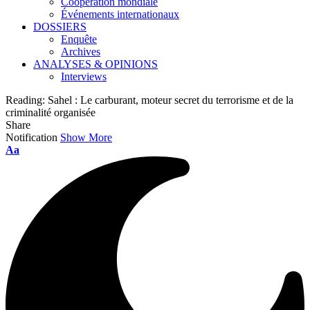
Coopération mondiale
Événements internationaux
DOSSIERS
Enquête
Archives
ANALYSES & OPINIONS
Interviews
Reading:
Sahel : Le carburant, moteur secret du terrorisme et de la
criminalité organisée
Share
Notification
Show More
Font
Aa
Resizer