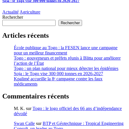
Soja : le Togo vise 300 000 tonnes en 2026-2027
Actualité
Agriculture
Rechercher
Rechercher
Articles récents
École publique au Togo : la FESEN lance une campagne
pour un meilleur financement
Togo : gouverneurs et préfets réunis à Blitta pour améliorer
l’action de l’État
Togo : un plan national pour mieux détecter les épidémies
Soja : le Togo vise 300 000 tonnes en 2026-2027
Kpalimé accueille la 8ᵉ campagne contre les faux
médicaments
Commentaires récents
M. K.
sur
Togo : le logo officiel des 66 ans d’indépendance
dévoilé
Swan Calle
sur
BTP et Géotechnique : Tropical Engineering
Consult, un leader au Togo