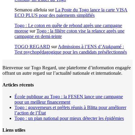
Semanou alleluia
sur
La Poste du Togo lance la carte VISA
ECO PLUS pour des paiements simplifiés
Togo : Le coton en quête de rebond après une campagne
morose
sur
Togo : la filière coton vise la relance après une
campagne en demi-teinte
TOGO REGARD
sur
Admissions à l’ENS d’Atakpamé :
Test psychopédagogique pour les candidats présélectionnés
Bienvenue sur Togo Regard, une plateforme d’information engagée
offrant un autre regard sur l’actualité nationale et internationale.
Articles récents
École publique au Togo : la FESEN lance une campagne
pour un meilleur financement
Togo : gouverneurs et préfets réunis à Blitta pour améliorer
l’action de l’État
Togo : un plan national pour mieux détecter les épidémies
Liens utiles