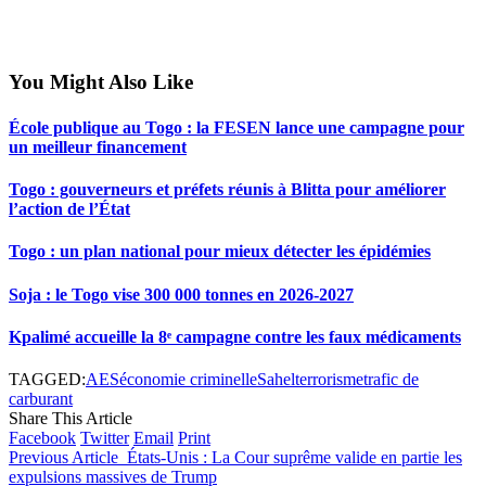
You Might Also Like
École publique au Togo : la FESEN lance une campagne pour
un meilleur financement
Togo : gouverneurs et préfets réunis à Blitta pour améliorer
l’action de l’État
Togo : un plan national pour mieux détecter les épidémies
Soja : le Togo vise 300 000 tonnes en 2026-2027
Kpalimé accueille la 8ᵉ campagne contre les faux médicaments
TAGGED:
AES
économie criminelle
Sahel
terrorisme
trafic de
carburant
Share This Article
Facebook
Twitter
Email
Print
Previous Article
États-Unis : La Cour suprême valide en partie les
expulsions massives de Trump