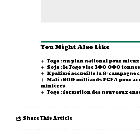
You Might Also Like
Togo : un plan national pour mieux
Soja : le Togo vise 300 000 tonn
Kpalimé accueille la 8ᵉ campagne 
Mali : 500 milliards FCFA pour acc
minières
Togo : formation des nouveaux ense
Share This Article