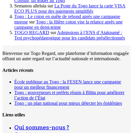
Consult, un leader au Togo
Semanou alleluia
sur
La Poste du Togo lance la carte VISA
ECO PLUS pour des paiements simplifiés
Togo : Le coton en quête de rebond après une campagne
morose
sur
Togo : la filière coton vise la relance après une
campagne en demi-teinte
TOGO REGARD
sur
Admissions à l’ENS d’Atakpamé :
Test psychopédagogique pour les candidats présélectionnés
Bienvenue sur Togo Regard, une plateforme d’information engagée
offrant un autre regard sur l’actualité nationale et internationale.
Articles récents
École publique au Togo : la FESEN lance une campagne
pour un meilleur financement
Togo : gouverneurs et préfets réunis à Blitta pour améliorer
l’action de l’État
Togo : un plan national pour mieux détecter les épidémies
Liens utiles
Qui sommes-nous ?