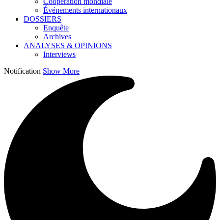
Coopération mondiale
Événements internationaux
DOSSIERS
Enquête
Archives
ANALYSES & OPINIONS
Interviews
Notification
Show More