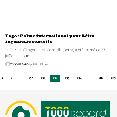
Togo : Palme international pour Bétra
ingénierie conseils
Le Bureau d’Ingénieurs-Conseils (Bétra) a été primé ce 27
juillet au cours
…
TOGO REGARD
31 JUILLET 2024
1
2
…
130
131
132
133
134
…
182
183