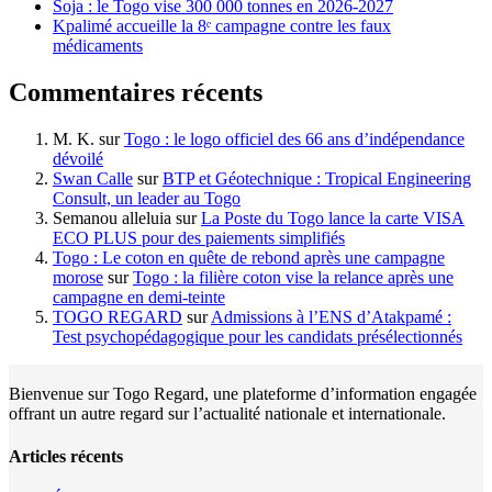
Soja : le Togo vise 300 000 tonnes en 2026-2027
Kpalimé accueille la 8ᵉ campagne contre les faux
médicaments
Commentaires récents
M. K.
sur
Togo : le logo officiel des 66 ans d’indépendance
dévoilé
Swan Calle
sur
BTP et Géotechnique : Tropical Engineering
Consult, un leader au Togo
Semanou alleluia
sur
La Poste du Togo lance la carte VISA
ECO PLUS pour des paiements simplifiés
Togo : Le coton en quête de rebond après une campagne
morose
sur
Togo : la filière coton vise la relance après une
campagne en demi-teinte
TOGO REGARD
sur
Admissions à l’ENS d’Atakpamé :
Test psychopédagogique pour les candidats présélectionnés
Bienvenue sur Togo Regard, une plateforme d’information engagée
offrant un autre regard sur l’actualité nationale et internationale.
Articles récents