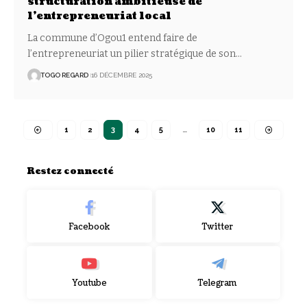
structuration ambitieuse de
l’entrepreneuriat local
La commune d’Ogou1 entend faire de
l’entrepreneuriat un pilier stratégique de son
…
TOGO REGARD
16 DÉCEMBRE 2025
1
2
3
4
5
…
10
11
Restez connecté
Facebook
Twitter
Youtube
Telegram