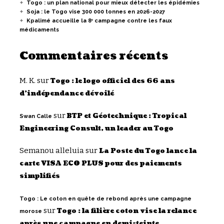
Togo : un plan national pour mieux détecter les épidémies
Soja : le Togo vise 300 000 tonnes en 2026-2027
Kpalimé accueille la 8ᵉ campagne contre les faux
médicaments
Commentaires récents
M. K.
sur
Togo : le logo officiel des 66 ans
d’indépendance dévoilé
sur
BTP et Géotechnique : Tropical
Swan Calle
Engineering Consult, un leader au Togo
Semanou alleluia
sur
La Poste du Togo lance la
carte VISA ECO PLUS pour des paiements
simplifiés
Togo : Le coton en quête de rebond après une campagne
sur
Togo : la filière coton vise la relance
morose
après une campagne en demi-teinte