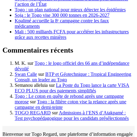
l’action de l’État
Togo : un plan national pour mieux détecter les épidémies
Soja : le Togo vise 300 000 tonnes en 2026-2027
Kpalimé accueille la 8ᵉ campagne contre les faux
médicaments
Mali : 500 milliards FCFA pour accélérer les infrastructures
grâce aux recettes minières
Commentaires récents
M. K.
sur
Togo : le logo officiel des 66 ans d’indépendance
dévoilé
Swan Calle
sur
BTP et Géotechnique : Tropical Engineering
Consult, un leader au Togo
Semanou alleluia
sur
La Poste du Togo lance la carte VISA
ECO PLUS pour des paiements simplifiés
Togo : Le coton en quête de rebond après une campagne
morose
sur
Togo : la filière coton vise la relance après une
campagne en demi-teinte
TOGO REGARD
sur
Admissions à l’ENS d’Atakpamé :
Test psychopédagogique pour les candidats présélectionnés
Bienvenue sur Togo Regard, une plateforme d’information engagée